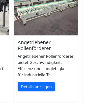
Angetriebener
Trailer-La
Rollenförderer
Effizientes Tr
Angetriebener Rollenförderer
Ladeförders
bietet Geschwindigkeit,
Logistikbetri
rt-
Effizienz und Langlebigkeit
Details an
für industrielle Tr...
Details anzeigen