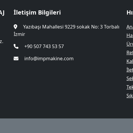
AJ
İletişim Bilgileri
Hı
Yazıbaşı Mahallesi 9229 sokak No: 3 Torbalı
An
İzmir
Ha
z.
Ür
+90 507 743 53 57
Re
info@impmakine.com
Kal
İle
Se
Te
Sı