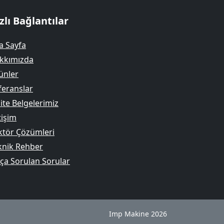
zlı Bağlantılar
a Sayfa
kkımızda
ünler
feranslar
ite Belgelerimiz
tişim
ktör Çözümleri
knik Rehber
kça Sorulan Sorular
Imp Makine 2026